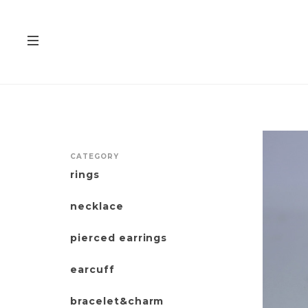
CATEGORY
rings
necklace
pierced earrings
earcuff
bracelet&charm