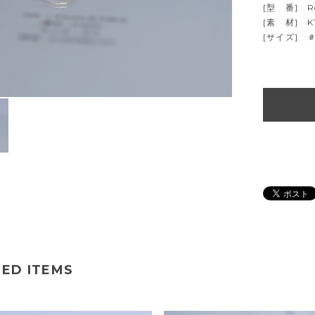
[型 番] Re
[素 材] 
[サイズ] ＃
ED ITEMS